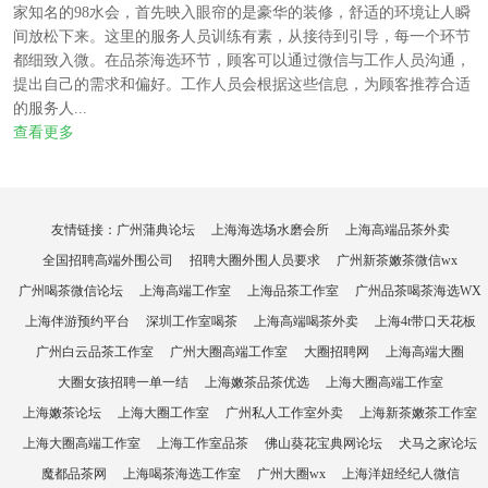
家知名的98水会，首先映入眼帘的是豪华的装修，舒适的环境让人瞬
间放松下来。这里的服务人员训练有素，从接待到引导，每一个环节
都细致入微。在品茶海选环节，顾客可以通过微信与工作人员沟通，
提出自己的需求和偏好。工作人员会根据这些信息，为顾客推荐合适
的服务人...
查看更多
友情链接：
广州蒲典论坛
上海海选场水磨会所
上海高端品茶外卖
全国招聘高端外围公司
招聘大圈外围人员要求
广州新茶嫩茶微信wx
广州喝茶微信论坛
上海高端工作室
上海品茶工作室
广州品茶喝茶海选WX
上海伴游预约平台
深圳工作室喝茶
上海高端喝茶外卖
上海4t带口天花板
广州白云品茶工作室
广州大圈高端工作室
大圈招聘网
上海高端大圈
大圈女孩招聘一单一结
上海嫩茶品茶优选
上海大圈高端工作室
上海嫩茶论坛
上海大圈工作室
广州私人工作室外卖
上海新茶嫩茶工作室
上海大圈高端工作室
上海工作室品茶
佛山葵花宝典网论坛
犬马之家论坛
魔都品茶网
上海喝茶海选工作室
广州大圈wx
上海洋妞经纪人微信